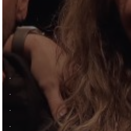
.
.
.
.