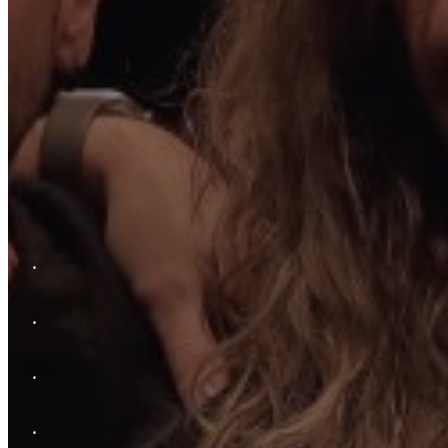
.
.
.
.