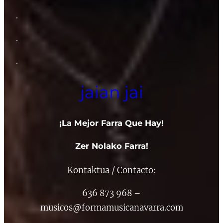
.
.
.
jaian jai
¡
La Mejor Farra Que Hay!
Zer Nolako Farra!
Kontaktua / Contacto:
636 873 968 –
musicos@formamusicanavarra.com