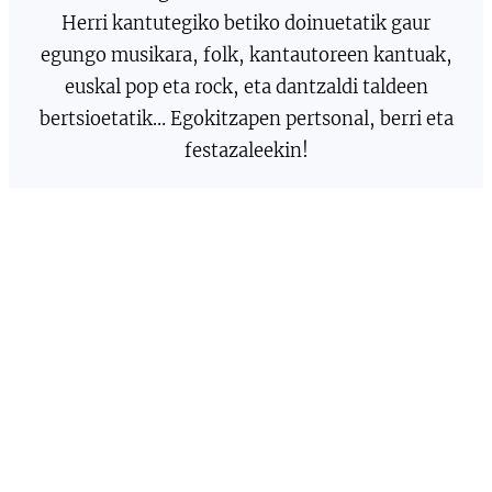
Herri kantutegiko betiko doinuetatik gaur
egungo musikara, folk, kantautoreen kantuak,
euskal pop eta rock, eta dantzaldi taldeen
bertsioetatik… Egokitzapen pertsonal, berri eta
festazaleekin!
Hori guztia publikoa taldearen seigarren kide
bihurtuz!! Elkarrekin abestu, dantzatu eta
gozatuko dugu, parranda ahaztezin bat
partekatuz eta biziz.
Oholtzetatik ikusiko zaituztegu… edozein
herriko jaixetan!!
CANCIONES QUE HAN MARCADO ÉPOCAS
Un recorrido por la música de nuestro pueblo…