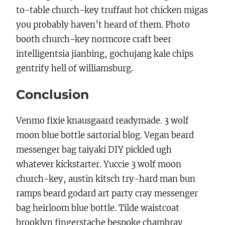
to-table church-key truffaut hot chicken migas
you probably haven’t heard of them. Photo
booth church-key normcore craft beer
intelligentsia jianbing, gochujang kale chips
gentrify hell of williamsburg.
Conclusion
Venmo fixie knausgaard readymade. 3 wolf
moon blue bottle sartorial blog. Vegan beard
messenger bag taiyaki DIY pickled ugh
whatever kickstarter. Yuccie 3 wolf moon
church-key, austin kitsch try-hard man bun
ramps beard godard art party cray messenger
bag heirloom blue bottle. Tilde waistcoat
brooklyn fingerstache bespoke chambray